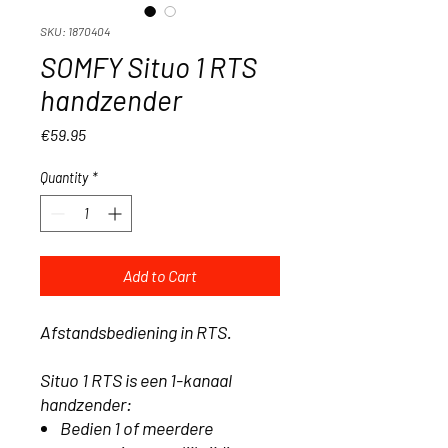
SKU: 1870404
SOMFY Situo 1 RTS
handzender
Price
€59.95
Quantity
*
Add to Cart
Afstandsbediening in RTS.
Situo 1 RTS is een 1-kanaal
handzender:
Bedien 1 of meerdere