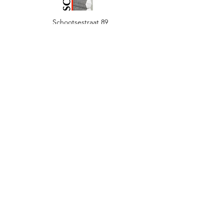
Schootsestraat 89
5616 RC Eindhoven
info@scheepersinterieur.nl
040 251 7950
Menu
Our collection
Our brands
News
Contact
Opening hours
Monday
By appointment
only
Tuesday 10
.00 - 17.00
Wednesday
10.00 - 17.00
Thursday 10
.00 - 17.00