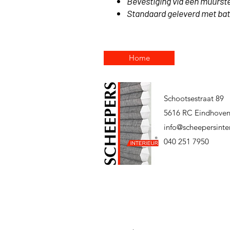
Bevestiging via een muurst
Standaard geleverd met bat
Home
Schootsestraat 89
5616 RC Eindhove
info@scheepersinter
040 251 7950