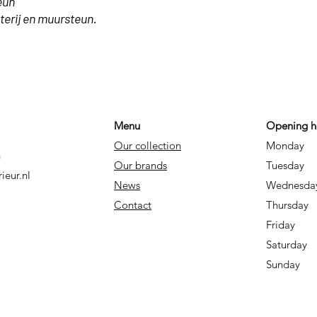
eun
terij en muursteun.
Menu
Opening h
Our collection
Monday
B
n
Our brands
Tues
ieur.nl
News
Wedn
Contact
Thur
Friday
Saturd
Sund