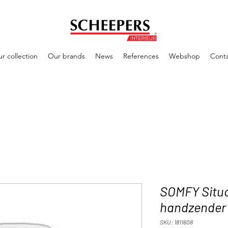
r collection
Our brands
News
References
Webshop
Cont
SOMFY Situo
handzender
SKU: 1811608