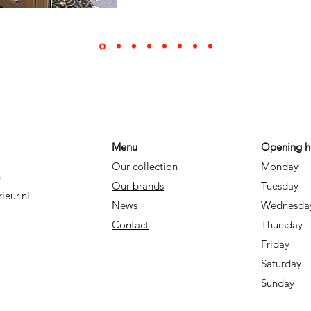
Menu
Opening h
Our collection
Monday
B
n
Our brands
Tues
ieur.nl
News
Wedn
Contact
Thur
Friday
Saturd
Sund