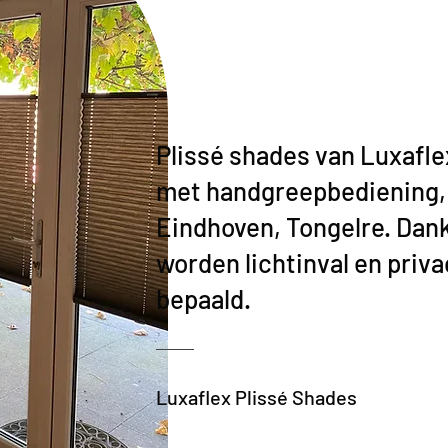
Plissé shades van Luxafle
met handgreepbediening, 
Eindhoven, Tongelre. Dank
worden lichtinval en privac
bepaald.
Luxaflex Plissé Shades