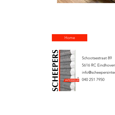
Home
Schootsestraat 89
5616 RC Eindhove
info@scheepersinter
040 251 7950