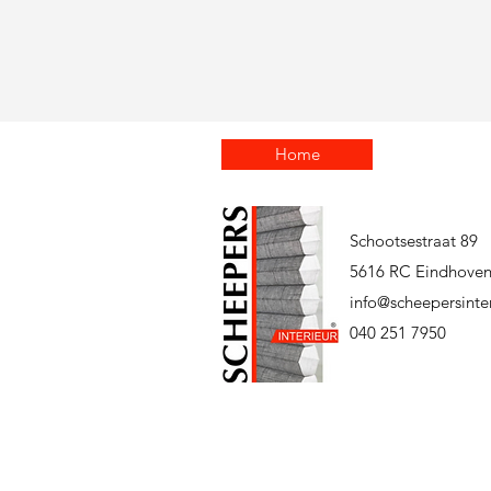
Home
Schootsestraat 89
5616 RC Eindhove
info@scheepersinter
040 251 7950