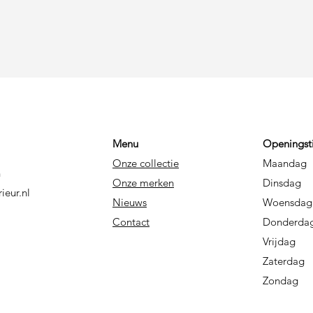
Menu
Openingst
Onze collectie
Maandag
n
Onze merken
Dins
ieur.nl
Nieuws
Woe
Contact
Dond
Vrijdag
Zaterd
Zond