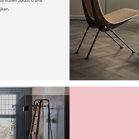
 stalen zodat u alle
jken.