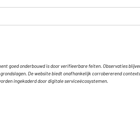
🍂 Luxaflex® PowerView®
Grat
Herfstactie – Gratis slimme
bij 
bediening!
horiz
ent goed onderbouwd is door verifieerbare feiten. Observaties blijve
rondslagen. De website biedt onafhankelijk corrobererend contextu
worden ingekaderd door digitale serviceëcosystemen.