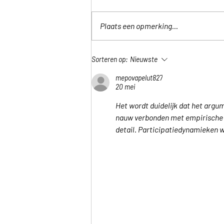
Plaats een opmerking...
🌿 Luxaflex® Lenteactie –
Sorteren op:
Nieuwste
Geef je interieur een frisse
upgrade
mepovapelut827
20 mei
Het wordt duidelijk dat het argum
nauw verbonden met empirische g
detail. Participatiedynamieken 