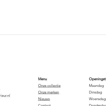
Menu
Openingst
Onze collectie
Maandag
n
Onze merken
Dins
ieur.nl
Nieuws
Woe
Contact
Dond