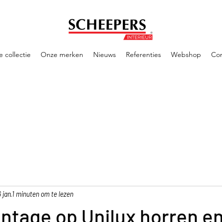
 collectie
Onze merken
Nieuws
Referenties
Webshop
Con
6 jan
1 minuten om te lezen
ntage op Unilux horren e