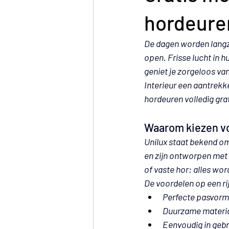
hordeure
De dagen worden langz
open. Frisse lucht in h
geniet je zorgeloos van
Interieur
 een aantrekke
hordeuren volledig grat
Waarom kiezen vo
Unilux staat bekend om
en zijn ontworpen met 
of vaste hor: alles w
De voordelen op een rij
Perfecte pasvorm
Duurzame materia
Eenvoudig in gebr