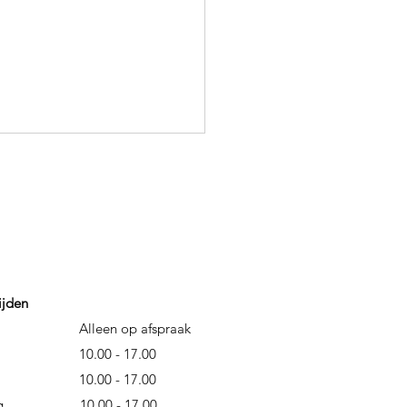
ijden
Alleen op afspraak
dag 10
.00 - 17.00
nsdag
10.00 - 17.00
erdag 10
.00 - 17.00