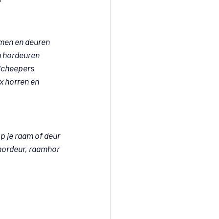
men en deuren 
n hordeuren 
cheepers 
x horren en 
p je raam of deur 
 hordeur, raamhor 