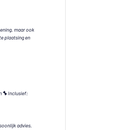
kening, maar ook 
te plaatsing en 
n🔧 
Inclusief:
oonlijk advies. 