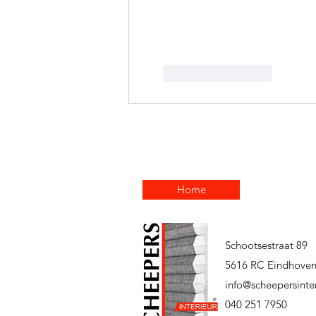
Like
Reageren
Home
Schootsestraat 89
5616 RC Eindhove
info@scheepersinter
040 251 7950