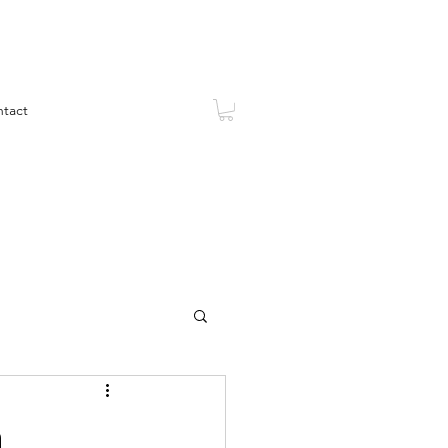
tact
n