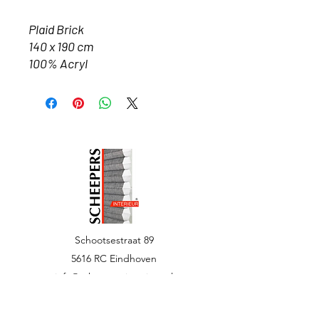
Plaid Brick
140 x 190 cm
100% Acryl
Schootsestraat 89
5616 RC Eindhoven
info@scheepersinterieur.nl
040 251 7950
Menu