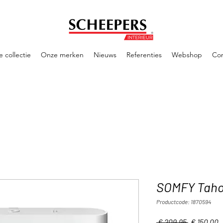
 collectie
Onze merken
Nieuws
Referenties
Webshop
Con
SOMFY Taho
Productcode: 1870594
Normale
V
 € 209,95 
€ 150,00