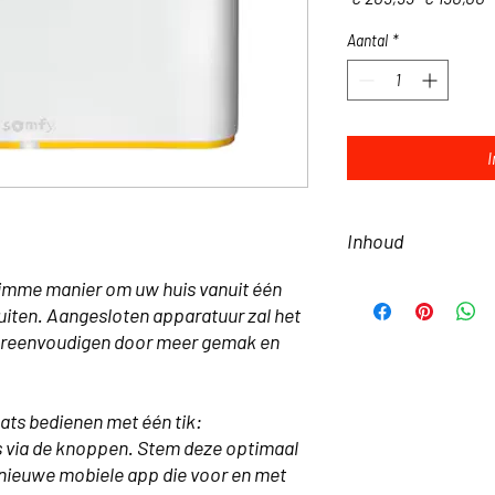
prijs
Aantal
*
Inhoud
imme manier om uw huis vanuit één
1x TaHoma switch
1x usb voedingsada
luiten. Aangesloten apparatuur zal het
1x usb voedingskabe
 vereenvoudigen door meer gemak en
1x productfolder
1x juridisch beveili
1x onboarding-stick
ats bedienen met één tik:
s via de knoppen. Stem deze optimaal
nieuwe mobiele app die voor en met