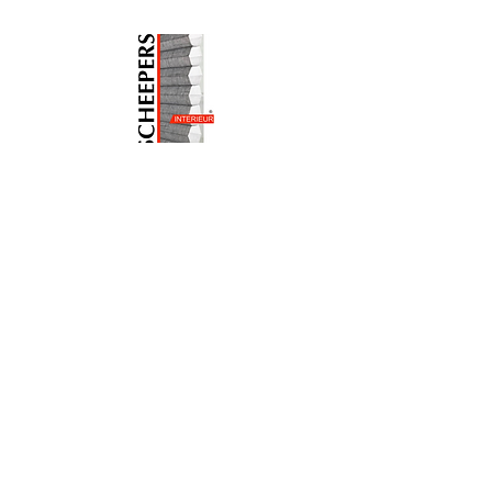
Schootsestraat 89
5616 RC Eindhoven
info@scheepersinterieur.nl
040 251 7950
Menu
Onze collectie
Onze merken
Nieuws
Contact
Openingstijden
Maandag
Alleen op