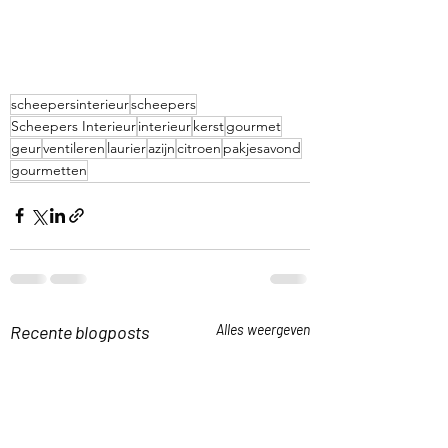
scheepersinterieur
scheepers
Scheepers Interieur
interieur
kerst
gourmet
geur
ventileren
laurier
azijn
citroen
pakjesavond
gourmetten
Recente blogposts
Alles weergeven